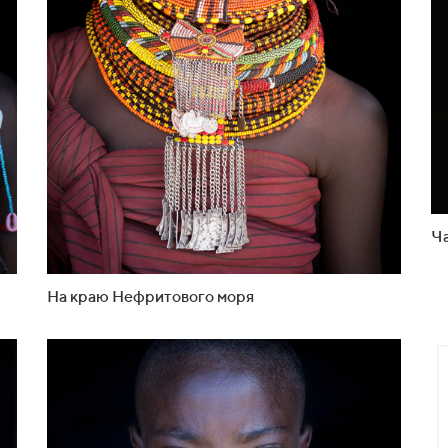
Ч
На краю Нефритового моря