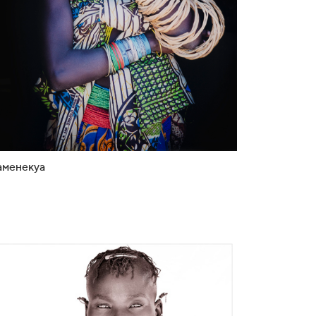
аменекуа