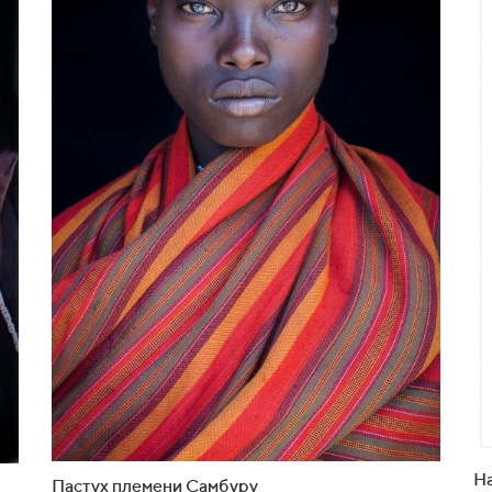
Н
Пастух племени Самбуру