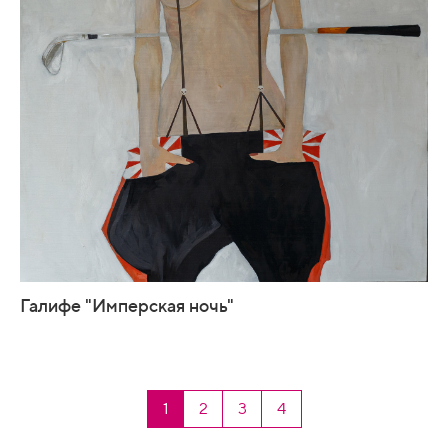
Галифе "Имперская ночь"
1
2
3
4