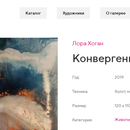
Каталог
Художники
О галерее
Лора Хоган
Конверген
Год:
2019
Техника:
Холст, 
Размер:
120 х 11
Живопи
Категория: