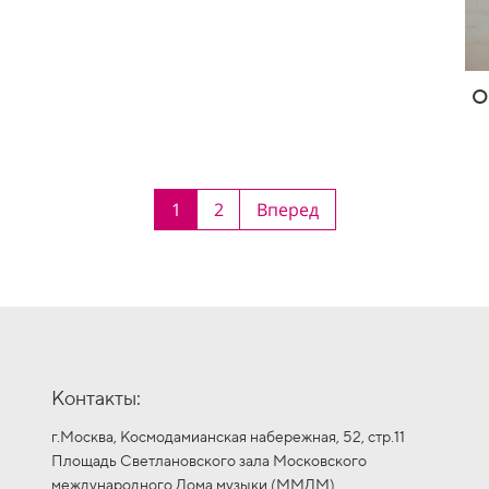
О
1
2
Вперед
Контакты:
г.Москва, Космодамианская набережная, 52, стр.11
Площадь Светлановского зала Московского
международного Дома музыки (ММДМ)