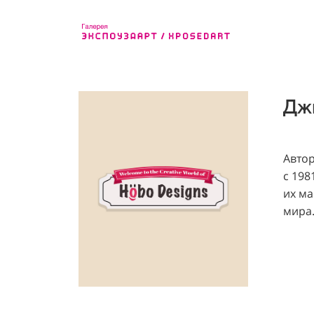
Дж
Автор
с 198
их ма
мира.