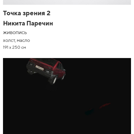
Точка зрения 2
Никита Паречин
живопись
холст, масло
191 х 250 см