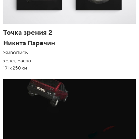
Точка зрения 2
Никита Паречин
живопись
холст, масло
191 х 250 см